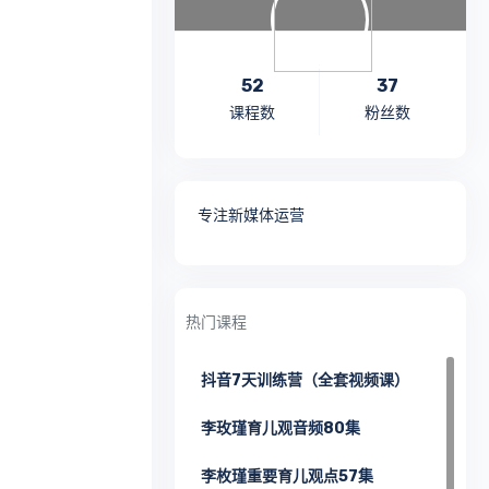
11. 物质维度——分辨真实的需要和你以为的需要
12. 心智维度——洞见自我的盲区，做生活中的智者
52
37
课程数
粉丝数
13. 心智维度——提升审美认知，创造有趣的生活
14. （0）情感维度——释放压抑的情绪，疗愈受伤的自己
专注新媒体运营
14.（1）冥想练习
15. 情感维度——把握好情绪的度，不放纵也不压抑
16. 时间维度——放下过去，才能真正过好现在
热门课程
17. 时间维度——放下焦虑，学会信任你的未来
抖音7天训练营（全套视频课）
18. 空间维度——对环境保持善意，同时也抱有边界
李玫瑾育儿观音频80集
19. 空间维度——爱别人，只不过是扩大对自己的爱
李枚瑾重要育儿观点57集