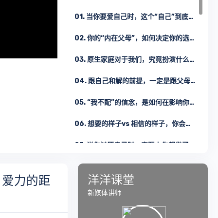
01. 当你要爱自己时，这个“自己”到底是什么？
02. 你的“内在父母”，如何决定你的选择？
03. 原生家庭对于我们，究竟扮演什么角色？
04. 跟自己和解的前提，一定是跟父母和解吗？
05. “我不配”的信念，是如何在影响你？
06. 想要的样子vs 相信的样子，你会成为哪种？
07. 当你讨厌自己时，实际上你都做了什么？
08. 真心付出却换不来真爱，你究竟错在哪？
洋洋课堂
自爱力的距
09. 爱人需要学习，被爱同样需要
新媒体讲师
10. 物质维度——倾听感官的需要，唤醒你的身体