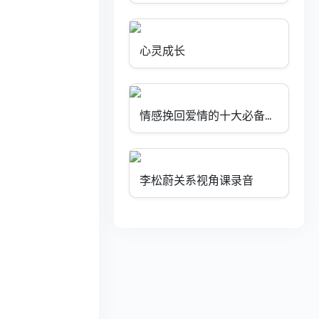
31. 你是真的在反省，还是又回到了过度自责？
32. 强化力量1：自己的需要和别人相冲突时，该如何平衡？
心灵成长
33. 强化力量2：如何不过度担忧未来，能真正过好现在？
34. （0）强化力量3：自爱力是你新生活的起点，你的世界由你创造
情感挽回爱情的十大必备因素
34.（1）冥想练习
35. 答疑解惑1：倾听你的故事，与你探讨如何爱自己
李松蔚关系视角课录音
36. 答疑解惑2：倾听你的故事，与你探讨如何爱自己
37. 特别答疑：如何爱自己，拥抱不完美的世界