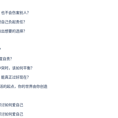
时，也不会伤害别人？
，对自己负起责任？
，做出想要的选择？
？
过度自责？
相冲突时，该如何平衡？
来，能真正过好现在？
新生活的起点，你的世界由你创造
你探讨如何爱自己
你探讨如何爱自己