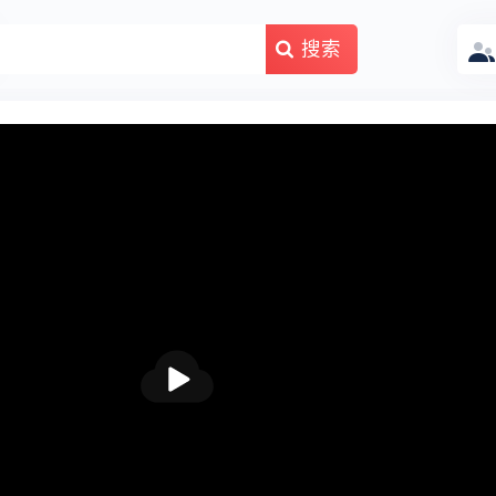
搜索
播
放