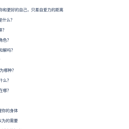
 你和更好的自己，只差自爱力的距离
底是什么？
择？
么角色？
母和解吗？
？
成为哪种？
了什么？
错在哪？
醒你的身体
以为的需要