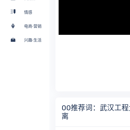
情感
电商·营销
兴趣·生活
00推荐词：武汉工
离