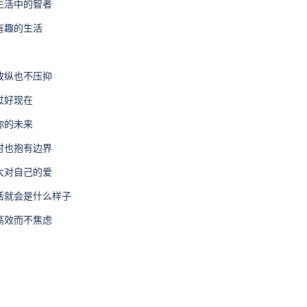
做生活中的智者
有趣的生活
不放纵也不压抑
过好现在
你的未来
同时也抱有边界
扩大对自己的爱
生活就会是什么样子
，高效而不焦虑