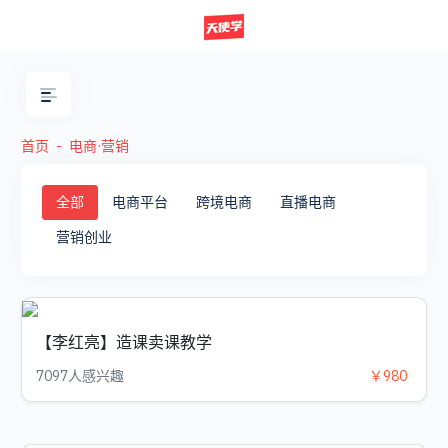
首页
电商·营销
全部
电商平台
跨境电商
直播电商
营销创业
【李红亮】造课卖课教学
7097人感兴趣
￥980