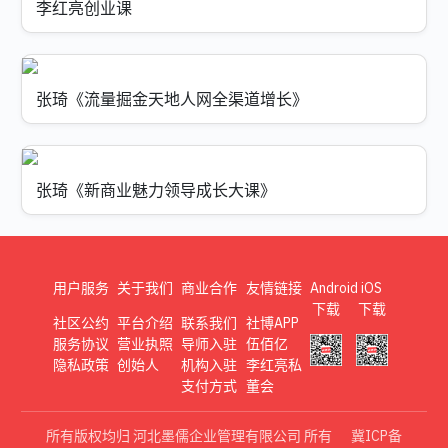
李红亮创业课
张琦《流量掘金天地人网全渠道增长》
张琦《新商业魅力领导成长大课》
用户服务
关于我们
商业合作
友情链接
Android
iOS
下载
下载
社区公约
平台介绍
联系我们
社博APP
服务协议
营业执照
导师入驻
伍佰亿
隐私政策
创始人
机构入驻
李红亮私
支付方式
董会
所有版权均归 河北墨儒企业管理有限公司 所有
冀ICP备