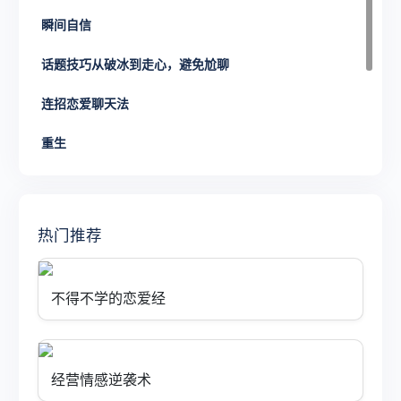
瞬间自信
话题技巧从破冰到走心，避免尬聊
连招恋爱聊天法
重生
异地恋如何相处？如何维护好异地恋？
社交，吸引，互动，转变，关系
热门推荐
身体语言不用开口，读懂对方潜台词
不得不学的恋爱经
经营情感逆袭术