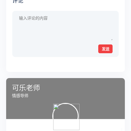
评论
18.约会解析.mp4
19.约会中的升级关系.mp4
20.破冰技巧：初次见面，抓住开头三秒钟.ts
21.长期关系的维系.mp4
发送
22.狙击、挽回、脱单得计划制定.mp4
23.讲解试题.mp4
可乐老师
情感导师