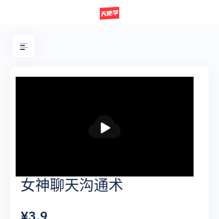
播
放
女神聊天沟通术
¥3.9