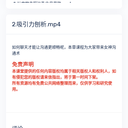
8.社交软件玩法及收号思路.mp4
9.开场白思路.mp4
2.吸引力刨析.mp4
10.无限聊天方法.mp4
11.答疑课.mp4
如何聊天才能让沟通更顺畅呢，本章课程为大家带来女神沟
通术
12.化解刁难问题的思路.mp4
免责声明
13.邀约的思路.mp4
本课堂提供的任何内容版权均属于相关版权人和权利人，如
有侵犯您的版权请来信指出，将于第一时间下架。
14.和女生聊天的步骤（进阶篇）.mp4
所有资源均有免费公共网络整理而来，仅供学习和研究使
用。
15.语音通话教学.mp4
16.聊天案例.mp4
17.约会前的策略.mp4